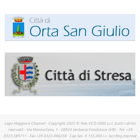
Lago Maggiore Channel - Copyright 2022 © Tele VCO 2000 s.r.l. (tutti i diritti
riservati) - Via Montorfano, 1 - 28924 Verbania Fondotoce (VB) - Tel. +39
0323.589711 - Fax +39 0323.496258 - Cap.Soc. € 155.000 i.v. Iscr.Reg.Imprese